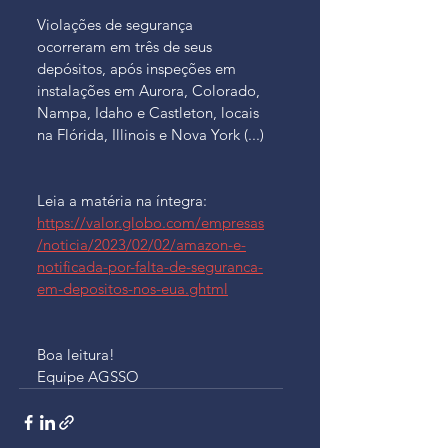
Violações de segurança 
ocorreram em três de seus 
depósitos, após inspeções em 
instalações em Aurora, Colorado, 
Nampa, Idaho e Castleton, locais 
na Flórida, Illinois e Nova York 
(...)
Leia a matéria na íntegra: 
https://valor.globo.com/empresas
/noticia/2023/02/02/amazon-e-
notificada-por-falta-de-seguranca-
em-depositos-nos-eua.ghtml
Boa leitura!
Equipe AGSSO