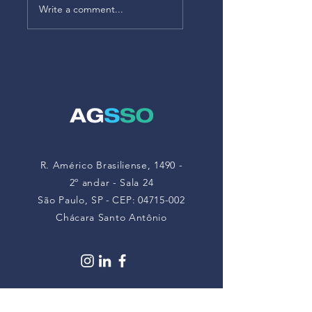
Anexo V da NR-22
– As empresas
Write a comment...
atualiza limites de
deverão
exposição a
monitorar riscos à
poeiras minerais
saúde mental a
partir de maio de
2026
R. Américo Brasiliense, 1490 -
2º andar - Sala 24
São Paulo, SP
-
CEP:
04715-002
Chácara Santo Antônio
Contate-nos