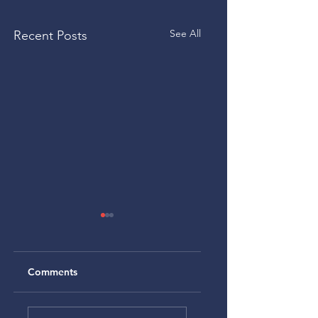
See All
Recent Posts
Comments
Alteração no
Alteração da NR-1