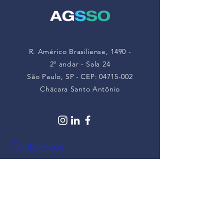
R. Américo Brasiliense, 1490 -
2º andar - Sala 24
São Paulo, SP
-
CEP:
04715-002
Chácara Santo Antônio
Contate-nos