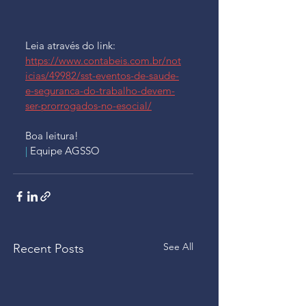
Leia através do link: 
https://www.contabeis.com.br/not
icias/49982/sst-eventos-de-saude-
e-seguranca-do-trabalho-devem-
ser-prorrogados-no-esocial/
Boa leitura!
| 
Equipe AGSSO
See All
Recent Posts