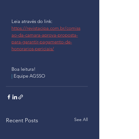
Leia através do link: 
https://revistacipa.com.br/comiss
ao-da-camara-aprova-proposta-
para-garantir-pagamento-de-
honorarios-periciais/
Boa leitura!
| 
Equipe AGSSO
See All
Recent Posts