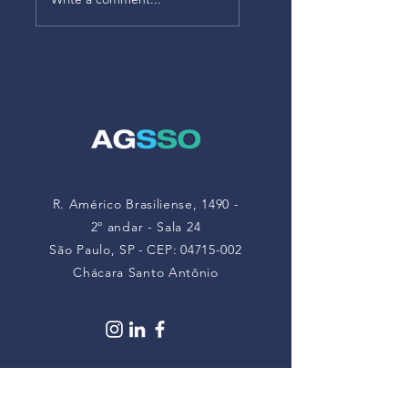
atualiza limites de
deverão
exposição a
monitorar riscos à
poeiras minerais
saúde mental a
partir de maio de
2026
R. Américo Brasiliense, 1490 -
2º andar - Sala 24
São Paulo, SP
-
CEP:
04715-002
Chácara Santo Antônio
Contate-nos