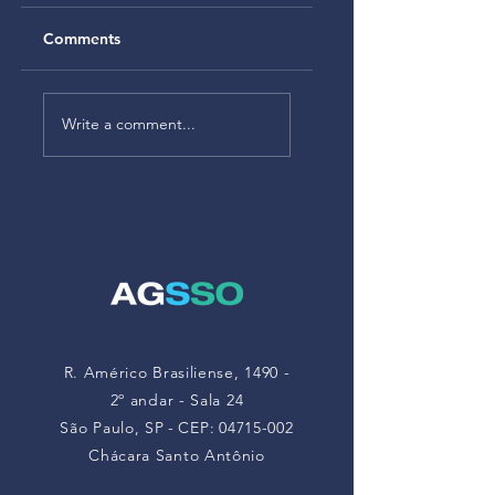
Comments
Alteração no
Alteração da NR-1
Anexo V da NR-22
– As empresas
Write a comment...
atualiza limites de
deverão
exposição a
monitorar riscos à
poeiras minerais
saúde mental a
partir de maio de
2026
R. Américo Brasiliense, 1490 -
2º andar - Sala 24
São Paulo, SP
-
CEP:
04715-002
Chácara Santo Antônio