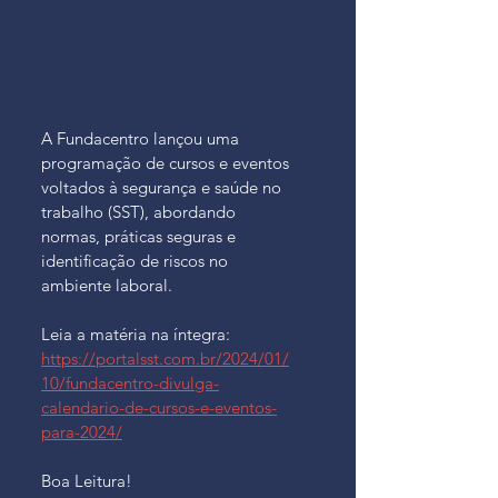
A Fundacentro lançou uma 
programação de cursos e eventos 
voltados à segurança e saúde no 
trabalho (SST), abordando 
normas, práticas seguras e 
identificação de riscos no 
ambiente laboral​.
Leia a matéria na íntegra: 
https://portalsst.com.br/2024/01/
10/fundacentro-divulga-
calendario-de-cursos-e-eventos-
para-2024/
Boa Leitura!