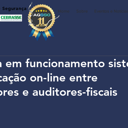
e
Segurança
Home
Sobre
Eventos e Notícia
a em funcionamento sis
ação on-line entre
es e auditores-fiscais