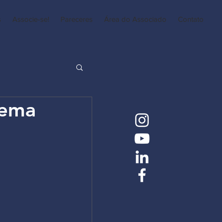
s
Associe-se!
Pareceres
Área do Associado
Contato
tema