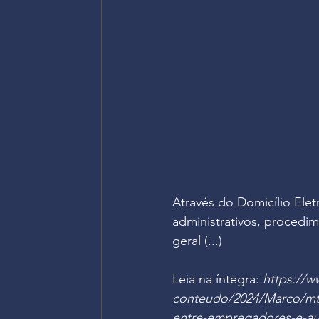
Através do Domicílio Elet
administrativos, procedime
geral (...)
Leia na íntegra: 
https://w
conteudo/2024/Marco/mte
entre-empregadores-e-aud