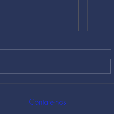
Alteração no Anexo V da
Alteração
NR-22 atualiza limites de
empresas
exposição a poeiras
monitorar
minerais
mental a 
Contate-nos
2026