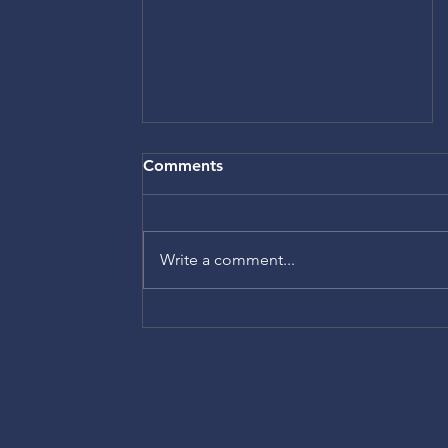
Comments
Write a comment...
As novas prioridades em
segurança e saúde no
trabalho 2026