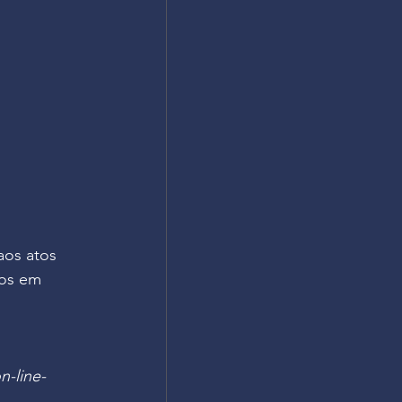
aos atos 
sos em 
-line-