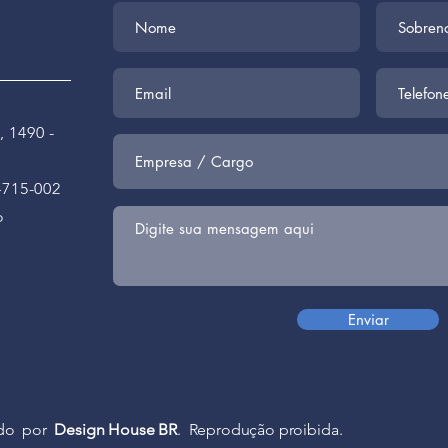
, 1490 -
4715-002
o
Enviar
ado por
Design House BR
. Reprodução proibida.