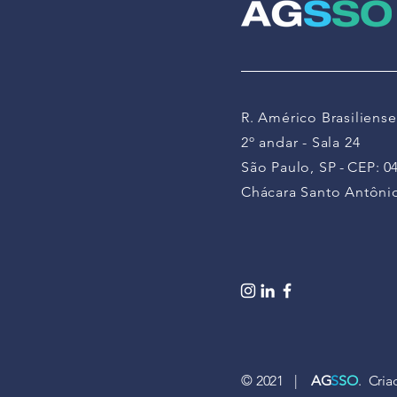
R. Américo Brasiliense
2º andar - Sala 24
São Paulo, SP
-
CEP:
0
Chácara Santo Antôni
© 2021 |
A
G
S
SO
. Cri