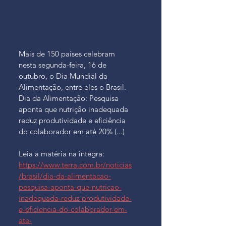
Mais de 150 países celebram 
nesta segunda-feira, 16 de 
outubro, o Dia Mundial da 
Alimentação, entre eles o Brasil. 
Dia da Alimentação: Pesquisa 
aponta que nutrição inadequada 
reduz produtividade e eficiência 
do colaborador em até 20% (...)
Leia a matéria na íntegra: 
https://www.terra.com.br/noticias
/brasil/dia-da-alimentacao-
pesquisa-aponta-que-nutricao-
inadequada-reduz-produtividade-
e-eficiencia-do-colaborador-em-
ate-