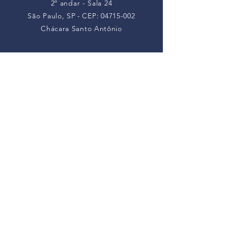
2º andar - Sala 24
São Paulo, SP
-
CEP:
04715-002
Chácara Santo Antônio
Contate-nos