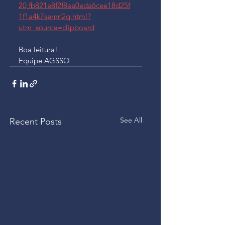
20,fb821e8f2f8aa0eda6cee18d25f
1f1a4k7semn2q.html?
utm_source=clipboard
Boa leitura!
Equipe AGSSO
See All
Recent Posts