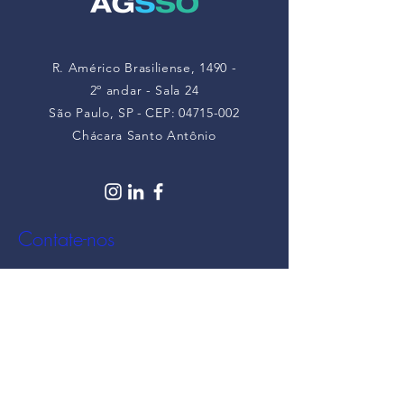
R. Américo Brasiliense, 1490 -
2º andar - Sala 24
São Paulo, SP
-
CEP:
04715-002
Chácara Santo Antônio
Contate-nos