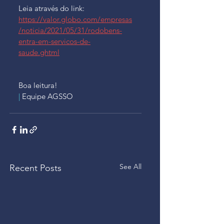
Leia através do link: 
https://valor.globo.com/empresas
/noticia/2021/05/31/rodobens-
entra-em-servicos-de-
saude.ghtml
Boa leitura!
| 
Equipe AGSSO
See All
Recent Posts