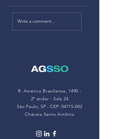
Alteração no
Alteração da NR-1
Anexo V da NR-22
– As empresas
Write a comment...
atualiza limites de
deverão
exposição a
monitorar riscos à
poeiras minerais
saúde mental a
partir de maio de
2026
R. Américo Brasiliense, 1490 -
2º andar - Sala 24
São Paulo, SP
-
CEP:
04715-002
Chácara Santo Antônio