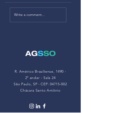
Alteração no
Alteração da NR-1
Anexo V da NR-22
– As empresas
Write a comment...
atualiza limites de
deverão
exposição a
monitorar riscos à
poeiras minerais
saúde mental a
partir de maio de
2026
R. Américo Brasiliense, 1490 -
2º andar - Sala 24
São Paulo, SP
-
CEP:
04715-002
Chácara Santo Antônio