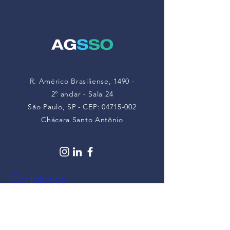
partir de maio de
2026
R. Américo Brasiliense, 1490 -
2º andar - Sala 24
São Paulo, SP
-
CEP:
04715-002
Chácara Santo Antônio
Contate-nos