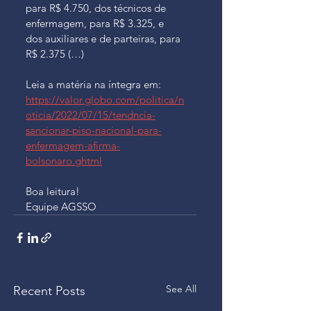
para R$ 4.750, dos técnicos de 
enfermagem, para R$ 3.325, e 
dos auxiliares e de parteiras, para 
R$ 2.375 (…)
Leia a matéria na íntegra em:  
https://valor.globo.com/politica/n
oticia/2022/07/15/tendncia-
sancionar-piso-nacional-para-
enfermagem-afirma-
bolsonaro.ghtml
Boa leitura!
Equipe AGSSO
See All
Recent Posts