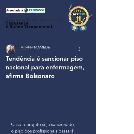
Associação de Gestão de
Segurança
e Saúde Ocupacional
TATIANA MAMEDE
Tendência é sancionar piso
nacional para enfermagem,
afirma Bolsonaro
Caso o projeto seja sancionado, 
o piso dos profissionais passará 