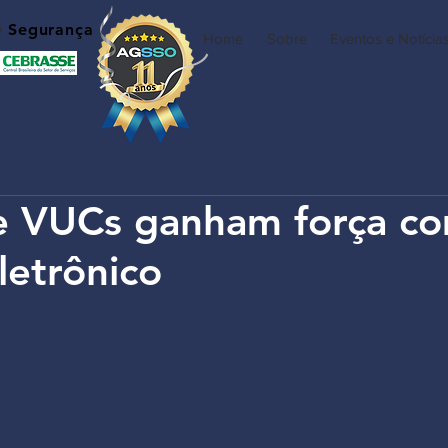
e
Segurança
Home
Sobre
Eventos e Notícia
s e VUCs ganham força c
letrônico