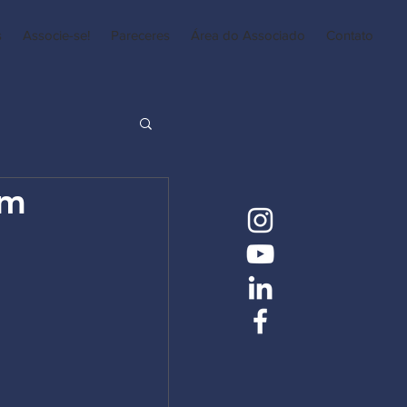
s
Associe-se!
Pareceres
Área do Associado
Contato
om