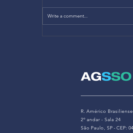
Write a comment...
As novas prioridades em
segurança e saúde no
trabalho 2026
R. Américo Brasiliense
2º andar - Sala 24
São Paulo, SP
-
CEP:
0