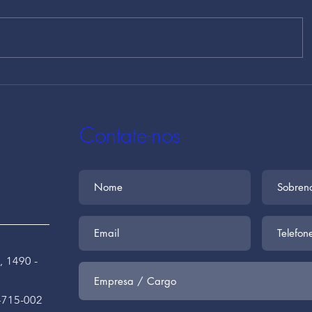
Alteração no Anexo V da
Alteração
NR-22 atualiza limites de
empresas
exposição a poeiras
monitorar
minerais
mental a 
Contate-nos
2026
, 1490 -
4715-002