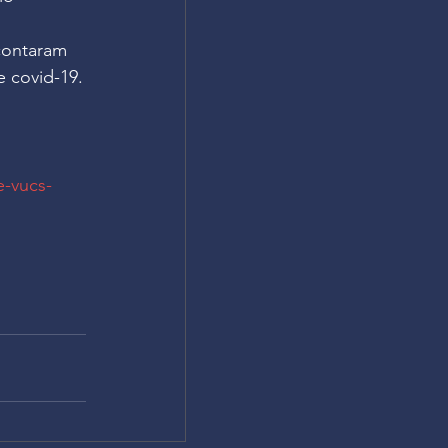
contaram 
 covid-19.
e-vucs-