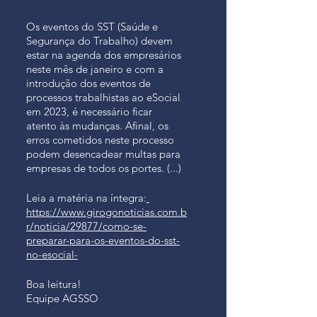
Os eventos do SST (Saúde e 
Segurança do Trabalho) devem 
estar na agenda dos empresários 
neste mês de janeiro e com a 
introdução dos eventos de 
processos trabalhistas ao eSocial 
em 2023, é necessário ficar 
atento às mudanças. Afinal, os 
erros cometidos neste processo 
podem desencadear multas para 
empresas de todos os portes. (...)
Leia a matéria na íntegra:
https://www.girogonoticias.com.b
r/noticia/29877/como-se-
preparar-para-os-eventos-do-sst-
no-esocial-
Boa leitura!
Equipe AGSSO