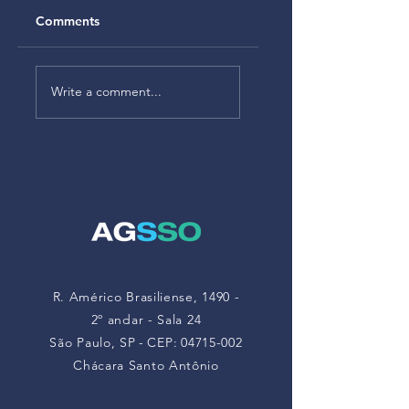
Comments
Alteração no
Alteração da NR-1
Anexo V da NR-22
– As empresas
Write a comment...
atualiza limites de
deverão
exposição a
monitorar riscos à
poeiras minerais
saúde mental a
partir de maio de
2026
R. Américo Brasiliense, 1490 -
2º andar - Sala 24
São Paulo, SP
-
CEP:
04715-002
Chácara Santo Antônio