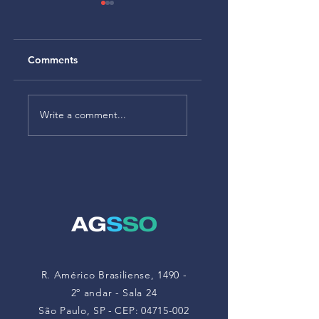
Comments
Alteração no
Alteração da NR-1
Anexo V da NR-22
– As empresas
Write a comment...
atualiza limites de
deverão
exposição a
monitorar riscos à
poeiras minerais
saúde mental a
partir de maio de
2026
R. Américo Brasiliense, 1490 -
2º andar - Sala 24
São Paulo, SP
-
CEP:
04715-002