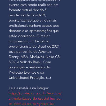
evento está sendo realizado em 
formato virtual devido à 
pandemia de Covid-19, 
oportunizando que ainda mais 
profissionais tenham acesso aos 
debates e às apresentações que 
estão ocorrendo. O maior 
congresso multidisciplinar 
prevencionista do Brasil de 2021 
teve patrocínio de Athenas, 
Danny, MSA, Marluvas, Nexo CS, 
SOC e Volk do Brasil. Com 
promoção e realização da 
Proteção Eventos e da 
Universidade Proteção. (...)
Leia a matéria na íntegra: 
https://protecao.com.br/eventos/
a-implantacao-do-esocial-fechou-
os-debates-do-congresso-sst-