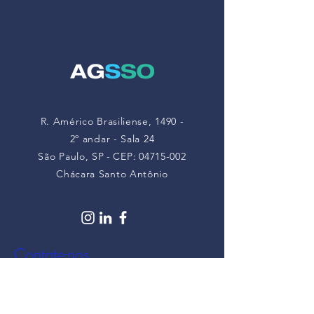
poeiras minerais
saúde mental a
partir de maio de
2026
R. Américo Brasiliense, 1490 -
2º andar - Sala 24
São Paulo, SP
-
CEP:
04715-002
Chácara Santo Antônio
Contate-nos