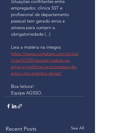
Situações conflitantes entre 
empregador, clínica SST e 
profissional de departamento 
pessoal tem gerado erros e 
atrasos para cumprir a 
obrigatoriedade (...)
Leia a matéria na íntegra: 
https://www.contabeis.com.br/not
icias/51230/esocial-reduza-os-
erros-e-melhore-os-processos-de-
envio-dos-eventos-de-sst/
Boa leitura!
Equipe AGSSO.
See All
Recent Posts